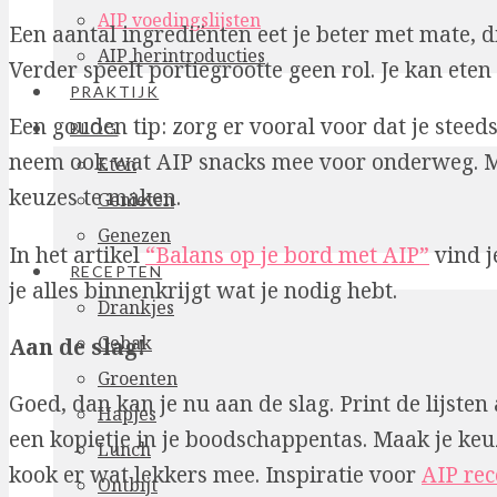
AIP voedingslijsten
Een aantal ingrediënten eet je beter met mate, d
AIP herintroducties
Verder speelt portiegrootte geen rol. Je kan eten 
PRAKTIJK
Een gouden tip: zorg er vooral voor dat je steed
BLOG
neem ook wat AIP snacks mee voor onderweg. Me
Eten
keuzes te maken.
Genieten
Genezen
In het artikel
“Balans op je bord met AIP”
vind j
RECEPTEN
je alles binnenkrijgt wat je nodig hebt.
Drankjes
Gebak
Aan de slag!
Groenten
Goed, dan kan je nu aan de slag. Print de lijsten 
Hapjes
een kopietje in je boodschappentas. Maak je keu
Lunch
kook er wat lekkers mee. Inspiratie voor
AIP rec
Ontbijt