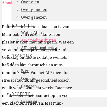
Over eten
About
Over genieten
Over genezen
AIP-DIEET
Puur en lekker eten, daar hou ik van.
Wat is AIP ?
Maar ook van reizen, dansen en
AIP voedingslijsten
plezier maken met mijn gezin. Wat een
AIP herintroducties
verademing na jarenlang ziek zijn!
PRAKTIJK
Gelukkig ontdekte ik dat je wél iets
BLOG
kan doen aan chronische en auto-
Eten
immuunziekte. Van het AIP-dieet tot
Genieten
stressreductie, als gezondheidscoach
Genezen
wil ik weten wat echt werkt. Daarmee
RECEPTEN
maak ik een doenbaar actieplan voor
Drankjes
een klachtenvrij leven. Met mini-