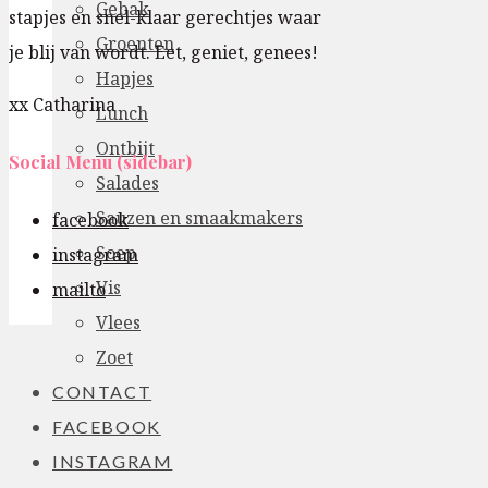
Gebak
stapjes en snel-klaar gerechtjes waar
Groenten
je blij van wordt. Eet, geniet, genees!
Hapjes
xx Catharina
Lunch
Ontbijt
Social Menu (sidebar)
Salades
Sauzen en smaakmakers
facebook
Soep
instagram
Vis
mailto
Vlees
Zoet
CONTACT
FACEBOOK
INSTAGRAM