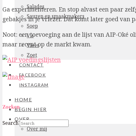
Salades
Ga experimenteren. En stop alvast een paar zel
Sauzen en smaakmakers
gebakjes in je vriezer. Dat komt later goed van p
Soep
Noot: een toevoeging aan de lijst van AIP-Oké oli
Vis
maar recent op de markt kwam.
Vlees
Zoet
CONTACT
FACEBOOK
INSTAGRAM
HOME
Zoeken
BEGIN HIER
OVER
Search
Over mij