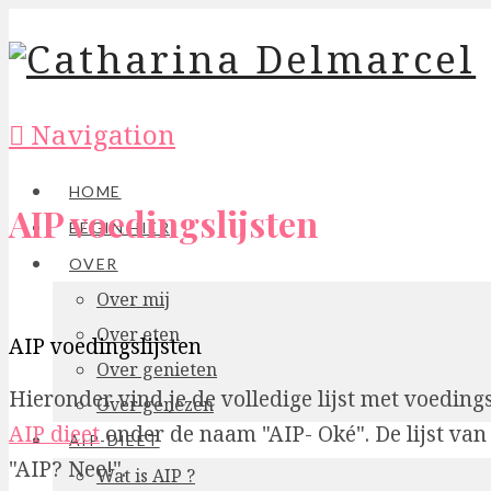
Navigation
HOME
AIP voedingslijsten
BEGIN HIER
OVER
Over mij
Over eten
AIP voedingslijsten
Over genieten
Hieronder vind je de volledige lijst met voeding
Over genezen
AIP dieet
onder de naam "AIP- Oké". De lijst van
AIP-DIEET
"AIP? Nee!".
Wat is AIP ?